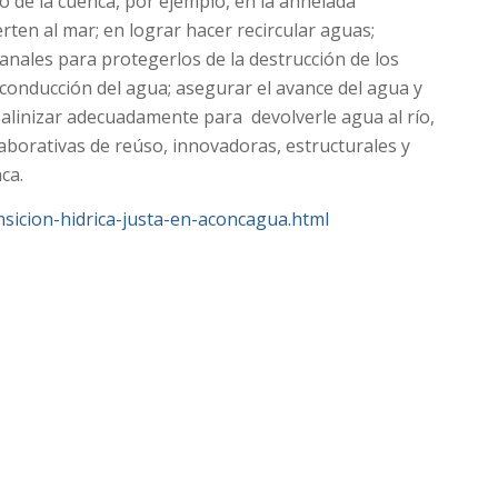
go de la cuenca, por ejemplo, en la anhelada
erten al mar; en lograr hacer recircular aguas;
canales para protegerlos de la destrucción de los
 conducción del agua; asegurar el avance del agua y
desalinizar adecuadamente para devolverle agua al río,
olaborativas de reúso, innovadoras, estructurales y
ca.
ansicion-hidrica-justa-en-aconcagua.html