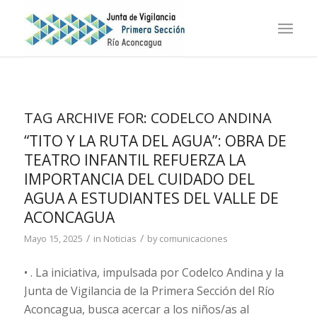
TAG ARCHIVE FOR:
CODELCO ANDINA
“TITO Y LA RUTA DEL AGUA”: OBRA DE
TEATRO INFANTIL REFUERZA LA
IMPORTANCIA DEL CUIDADO DEL
AGUA A ESTUDIANTES DEL VALLE DE
ACONCAGUA
/
/
Mayo 15, 2025
in
Noticias
by
comunicaciones
•
. La iniciativa, impulsada por Codelco Andina y la
Junta de Vigilancia de la Primera Sección del Río
Aconcagua, busca
acercar
a los niñ
o
s
/as
al