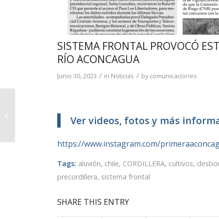
SISTEMA FRONTAL PROVOCÓ EST
RÍO ACONCAGUA
/
/
Junio 30, 2023
in
Noticias
by
comunicaciones
TRANSICIÓN HÍDRICA
Ver videos, fotos y más inform
JUSTA EN ACONCAGUA
https://www.instagram.com/primeraaconcag
Tags:
aluvión
,
chile
,
CORDILLERA
,
cultivos
,
desbor
precordillera
,
sistema frontal
SHARE THIS ENTRY