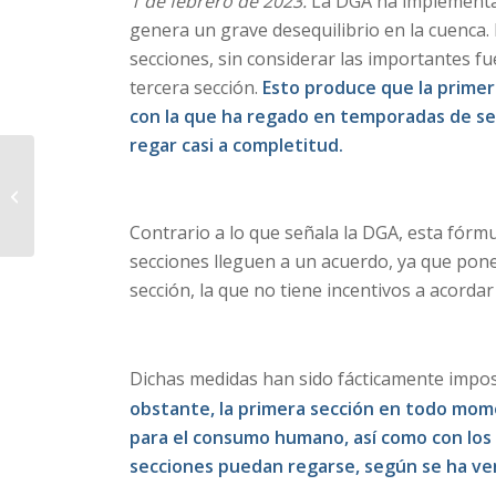
1 de febrero de 2023.
La DGA ha implementa
genera un grave desequilibrio en la cuenca. R
secciones, sin considerar las importantes f
tercera sección.
Esto produce que la primer
con la que ha regado en temporadas de se
regar casi a completitud.
MEDIDA DE LA DGA
PREMIA
SOBREOTORGAMIENTO
Contrario a lo que señala la DGA, esta fórmu
DE DERECHOS DE LA
SEGUNDA SECCIÓN...
secciones lleguen a un acuerdo, ya que pone
sección, la que no tiene incentivos a acordar
Dichas medidas han sido fácticamente imposi
obstante, la primera sección en todo mo
para el consumo humano, así como con los
secciones puedan regarse, según se ha ve