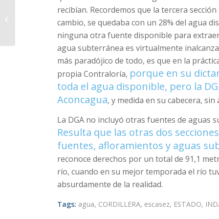
recibían. Recordemos que la tercera sección
ACLARACIÓN PÚBLICA
cambio, se quedaba con un 28% del agua dis
ninguna otra fuente disponible para extraer 
agua subterránea es virtualmente inalcanza
más paradójico de todo, es que en la práctic
porque en su dicta
propia Contraloría,
toda el agua disponible, pero la DG
Aconcagua
, y medida en su cabecera, sin
La DGA no incluyó otras fuentes de aguas su
Resulta que las otras dos seccione
fuentes, afloramientos y aguas su
reconoce derechos por un total de 91,1 metr
río, cuando en su mejor temporada el río tuv
absurdamente de la realidad.
Tags:
agua
,
CORDILLERA
,
escasez
,
ESTADO
,
IND